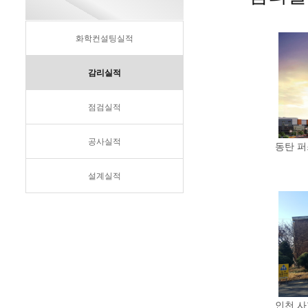
화학컨설팅실적
감리실적
점검실적
공사실적
동탄 퍼
설계실적
인천 사