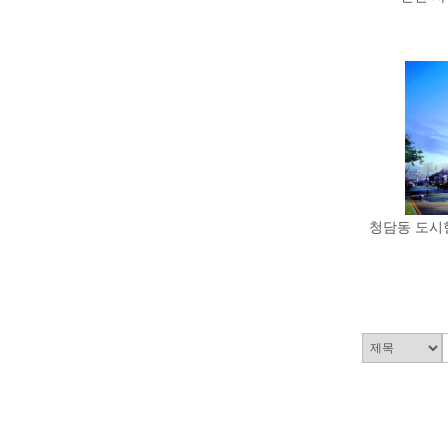
청담동 도시