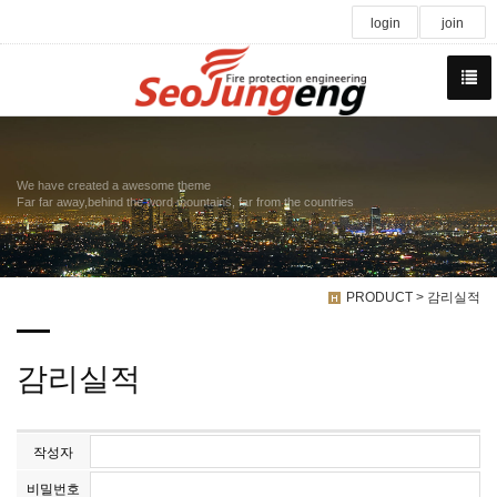
login
join
We have created a awesome theme
Far far away,behind the word mountains, far from the countries
PRODUCT > 감리실적
감리실적
작성자
비밀번호