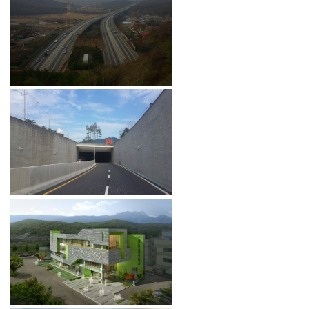
동두천 소래터널(지하터널) 건립공사
복정동 입체화시설(지하터널) 건립공
사