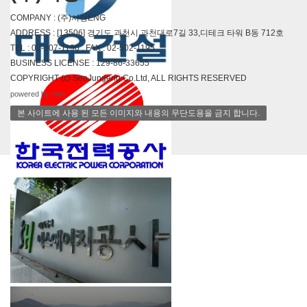
COMPANY : (주)서정ENG
ADDRESS : [13506] 경기도 과천시 과천대로7길 33,디테크 타워 B동 712호
TEL : 02-507-1190 , FAX : 02-502-1195
BUSINESS LICENSE : 129-86-33655
○○지구 푸르지오 아파트 건설현장(대
COPYRIGHT (c) SeoJungeng Co.Ltd, ALL RIGHTS RESERVED
우건설)
powered by nnin
본 사이트에 사용 된 모든 이미지와 내용의 무단도용을 금지 합니다.
한국전력공사 ○○건설처 전력구 건설
공사
마곡지구 00단지 아파트 건설공사(SH
공사)